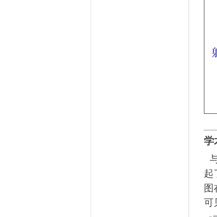
学
起
图
可