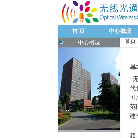
首 页
中心概况
首页
中心概况
基
无
代
可
范
建
题