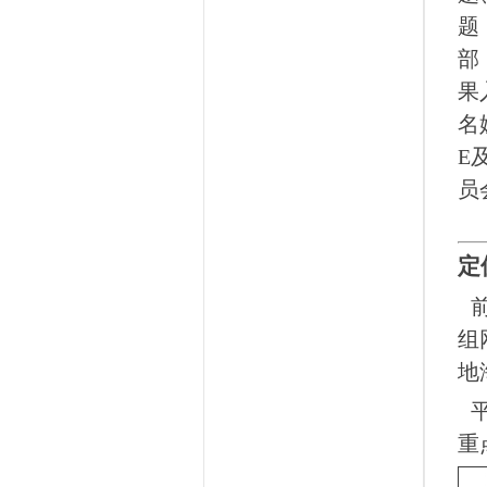
题
部
果
名
E
员
定
组
地
重